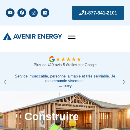
1-877-841-2101
★
★
★
★
★
Plus de 420 avis 5 étoiles sur Google
Service impeccable, personnel aimable et très serviable. Je
‹
›
recommande vivement.
— Terry
Construire