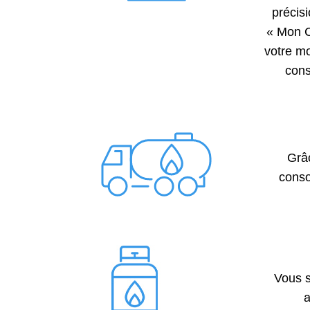
précis
« Mon C
votre mo
cons
Grâ
conso
Vous 
a