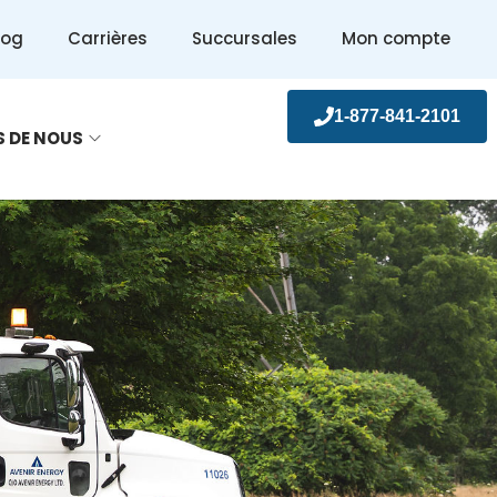
log
Carrières
Succursales
Mon compte
1-877-841-2101
S DE NOUS