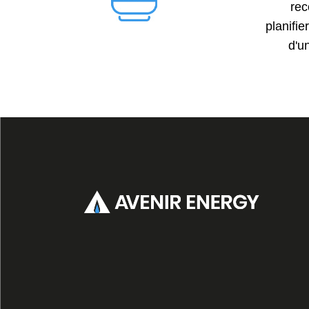
rec
planifi
d'u