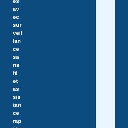
es
av
ec
sur
veil
lan
ce
sa
ns
fil
et
as
sis
tan
ce
rap