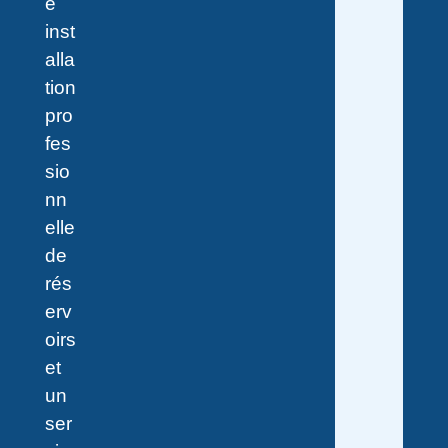
e
inst
alla
tion
pro
fes
sio
nn
elle
de
rés
erv
oirs
et
un
ser