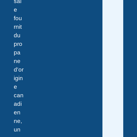
sal
e
fou
rnit
du
pro
pa
ne
d'or
igin
e
can
adi
en
ne,
un