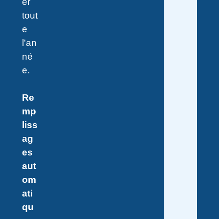
er
tout
e
l'an
né
e.
Re
mp
liss
ag
es
aut
om
ati
qu