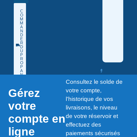
C
O
M
M
A
N
D
E
R
D
U
P
R
O
P
A
N
E
Consultez le solde de
Gérez
votre compte,
l'historique de vos
votre
livraisons, le niveau
compte en
de votre réservoir et
effectuez des
ligne
paiements sécurisés