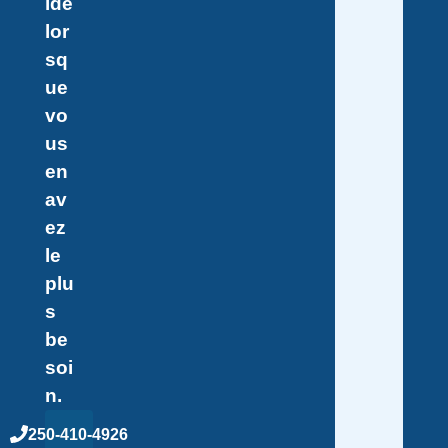
ide
lor
sq
ue
vo
us
en
av
ez
le
plu
s
be
soi
n.
250-410-4926