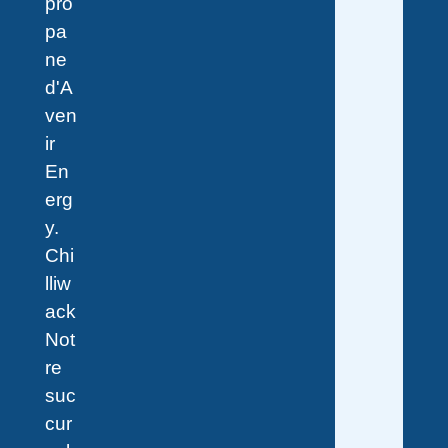
pro
pa
ne
d'A
ven
ir
En
erg
y.
Chi
lliw
ack
Not
re
suc
cur