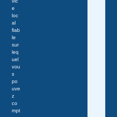
vic
e
loc
al
fiab
le
sur
leq
uel
vou
s
po
uve
z
co
mpt