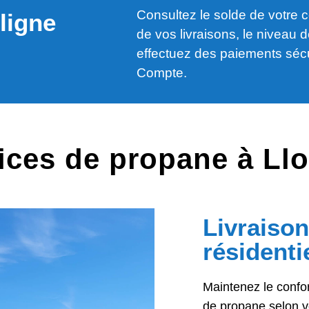
Consultez le solde de votre c
ligne
de vos livraisons, le niveau d
effectuez des paiements séc
Compte.
ices de propane à Ll
Livraiso
résidenti
Maintenez le confor
de propane selon v