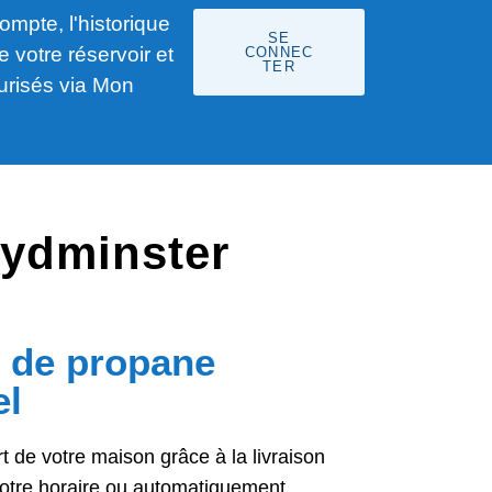
ompte, l'historique
SE
e votre réservoir et
CONNEC
TER
urisés via Mon
oydminster
n de propane
el
t de votre maison grâce à la livraison
otre horaire ou automatiquement