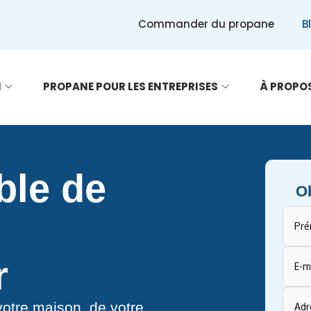
Commander du propane
B
N
PROPANE POUR LES ENTREPRISES
À PROPO
ble de
Ob
r
otre maison, de votre