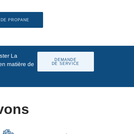
 DE PROPANE
ster La
DEMANDE
 en matière de
DE SERVICE
rvons